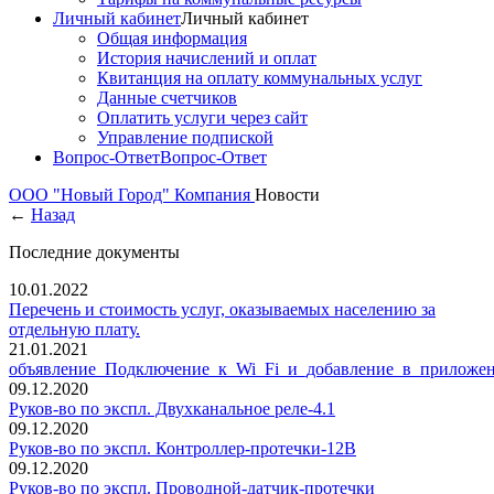
Личный кабинет
Личный кабинет
Общая информация
История начислений и оплат
Квитанция на оплату коммунальных услуг
Данные счетчиков
Оплатить услуги через сайт
Управление подпиской
Вопрос-Ответ
Вопрос-Ответ
ООО "Новый Город"
Компания
Новости
←
Назад
Последние документы
10.01.2022
Перечень и стоимость услуг, оказываемых населению за
отдельную плату.
21.01.2021
объявление_Подключение_к_Wi_Fi_и_добавление_в_приложе
09.12.2020
Руков-во по экспл. Двухканальное реле-4.1
09.12.2020
Руков-во по экспл. Контроллер-протечки-12В
09.12.2020
Руков-во по экспл. Проводной-датчик-протечки