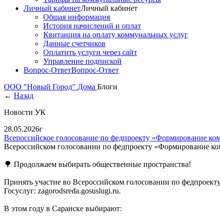
Личный кабинет
Личный кабинет
Общая информация
История начислений и оплат
Квитанция на оплату коммунальных услуг
Данные счетчиков
Оплатить услуги через сайт
Управление подпиской
Вопрос-Ответ
Вопрос-Ответ
ООО "Новый Город"
Дома
Блоги
←
Назад
Новости УК
28.05.2026г
Всероссийское голосование по федпроекту «Формирование ко
Всероссийском голосовании по федпроекту «Формирование ко
🌳 Продолжаем выбирать общественные пространства!
Принять участие во Всероссийском голосовании по федпроект
Госуслуг: zagorodsreda.gosuslugi.ru.
В этом году в Саранске выбирают: