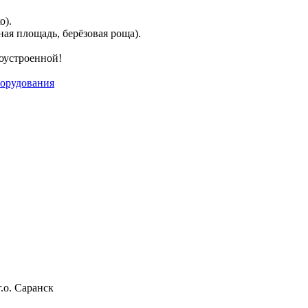
о).
ная площадь, берёзовая роща).
гоустроенной!
борудования
.о. Саранск