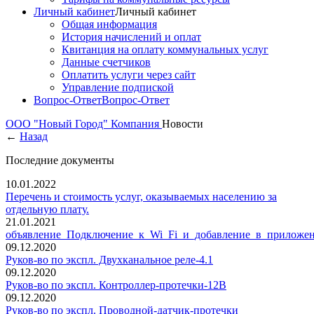
Личный кабинет
Личный кабинет
Общая информация
История начислений и оплат
Квитанция на оплату коммунальных услуг
Данные счетчиков
Оплатить услуги через сайт
Управление подпиской
Вопрос-Ответ
Вопрос-Ответ
ООО "Новый Город"
Компания
Новости
←
Назад
Последние документы
10.01.2022
Перечень и стоимость услуг, оказываемых населению за
отдельную плату.
21.01.2021
объявление_Подключение_к_Wi_Fi_и_добавление_в_приложе
09.12.2020
Руков-во по экспл. Двухканальное реле-4.1
09.12.2020
Руков-во по экспл. Контроллер-протечки-12В
09.12.2020
Руков-во по экспл. Проводной-датчик-протечки